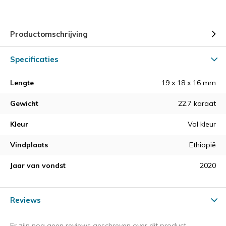
Productomschrijving
Specificaties
Lengte
19 x 18 x 16 mm
Gewicht
22.7 karaat
Kleur
Vol kleur
Vindplaats
Ethiopië
Jaar van vondst
2020
Reviews
Er zijn nog geen reviews geschreven over dit product.