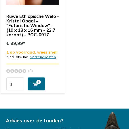
Ruwe Ethiopische Welo -
Kristal Opaal -
"Futuristic Window" -
(19 x 18 x 16 mm - 22.7
karaat) - POC-0917
€ 89,99*
1 op voorraad, wees snel!
* Incl. btw Incl.
Verzendkosten
(0)
Advies over de tanden?