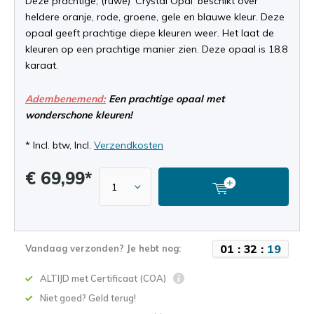
Deze prachtige, (ruwe) 'Crystal Opal' beschikt over
heldere oranje, rode, groene, gele en blauwe kleur. Deze
opaal geeft prachtige diepe kleuren weer. Het laat de
kleuren op een prachtige manier zien. Deze opaal is 18.8
karaat.
Adembenemend:
Een prachtige opaal met
wonderschone kleuren!
* Incl. btw, Incl.
Verzendkosten
€ 69,99*
0
1
:
3
2
:
1
9
Vandaag verzonden? Je hebt nog:
ALTIJD met Certificaat (COA)
Niet goed? Geld terug!