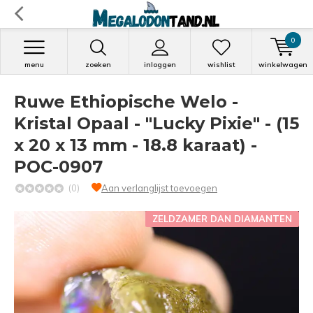
0
menu
zoeken
inloggen
wishlist
winkelwagen
Ruwe Ethiopische Welo -
Kristal Opaal - "Lucky Pixie" - (15
x 20 x 13 mm - 18.8 karaat) -
POC-0907
(0)
Aan verlanglijst toevoegen
ZELDZAMER DAN DIAMANTEN