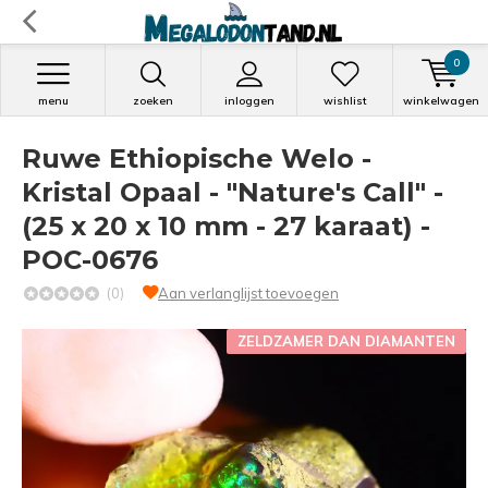
0
menu
zoeken
inloggen
wishlist
winkelwagen
Ruwe Ethiopische Welo -
Kristal Opaal - "Nature's Call" -
(25 x 20 x 10 mm - 27 karaat) -
POC-0676
(0)
Aan verlanglijst toevoegen
ZELDZAMER DAN DIAMANTEN