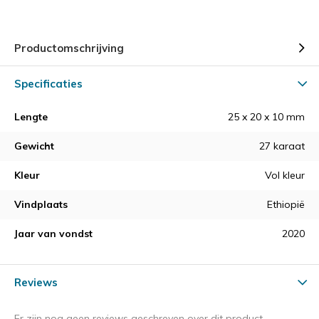
Productomschrijving
Specificaties
Lengte
25 x 20 x 10 mm
Gewicht
27 karaat
Kleur
Vol kleur
Vindplaats
Ethiopië
Jaar van vondst
2020
Reviews
Er zijn nog geen reviews geschreven over dit product.