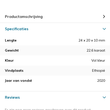
Productomschrijving
Specificaties
Lengte
24 x 20 x 10 mm
Gewicht
22,6 karaat
Kleur
Vol kleur
Vindplaats
Ethiopië
Jaar van vondst
2020
Reviews
Er zijn nog geen reviews geschreven over dit product.