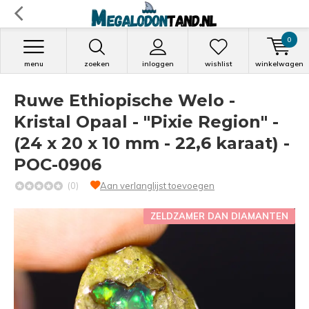
0
menu
zoeken
inloggen
wishlist
winkelwagen
Ruwe Ethiopische Welo -
Kristal Opaal - "Pixie Region" -
(24 x 20 x 10 mm - 22,6 karaat) -
POC-0906
(0)
Aan verlanglijst toevoegen
ZELDZAMER DAN DIAMANTEN