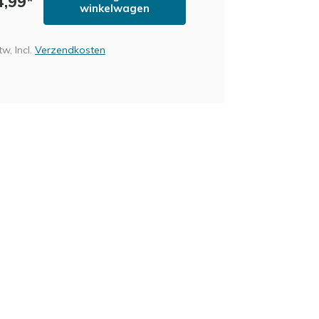
4,99*
winkelwagen
tw, Incl.
Verzendkosten