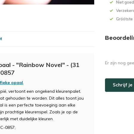
Niet goed
Verzekerd
Gróótste
Beoordeli
at
Er zijn nog ge
paal - "Rainbow Novel" - (31
-0857
ifieke opaal
.
Schrijf j
opië, vertoont een ongekend kleurenpalet.
nat gehouden te worden. Dit alles toont jou
l is een perfecte toevoeging aan elke
ijn prachtige kleurenspel. Zoals je op de
rlijk met duidelijke kleuren.
OC-0857;