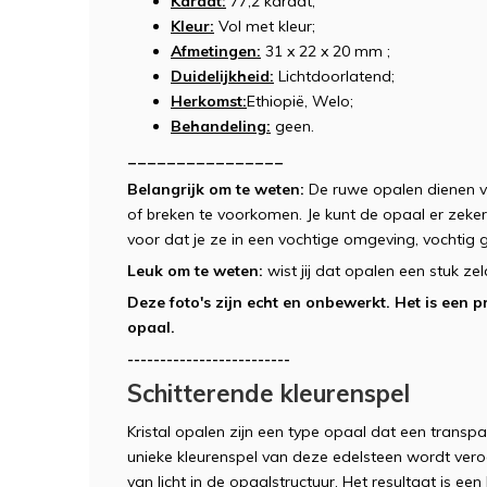
Karaat:
77,2 karaat;
Kleur:
Vol met kleur;
Afmetingen:
31 x 22 x 20 mm ;
Duidelijkheid:
Lichtdoorlatend;
Herkomst:
Ethiopië, Welo;
Behandeling:
geen.
________________
Belangrijk om te weten:
De ruwe opalen dienen 
of breken te voorkomen. Je kunt de opaal er zeker 
voor dat je ze in een vochtige omgeving, vochtig 
Leuk om te weten:
wist jij dat opalen een stuk z
Deze foto's zijn echt en onbewerkt. Het is ee
opaal.
-------------------------
Schitterende kleurenspel
Kristal opalen zijn een type opaal dat een transpar
unieke kleurenspel van deze edelsteen wordt ver
van licht in de opaalstructuur. Het resultaat is e