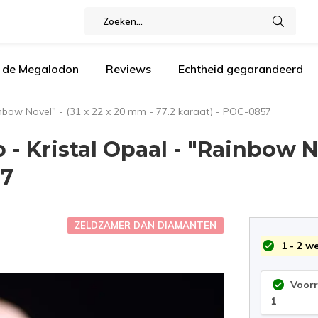
n de Megalodon
Reviews
Echtheid gegarandeerd
inbow Novel" - (31 x 22 x 20 mm - 77.2 karaat) - POC-0857
 Kristal Opaal - "Rainbow No
57
ZELDZAMER DAN DIAMANTEN
1 - 2 w
Voor
1