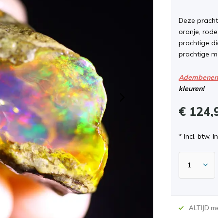
Deze prachti
oranje, rode
prachtige di
prachtige ma
Adembenem
kleuren!
€ 124,
* Incl. btw, I
ALTIJD me