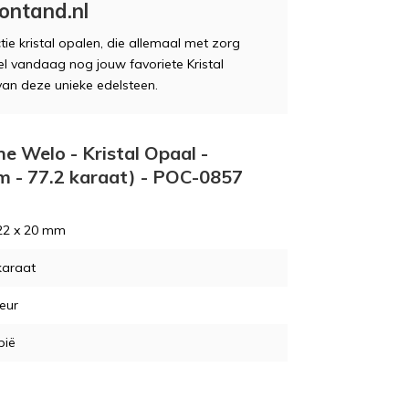
dontand.nl
tie kristal opalen, die allemaal met zorg
tel vandaag nog jouw favoriete Kristal
an deze unieke edelsteen.
he Welo - Kristal Opaal -
m - 77.2 karaat) - POC-0857
22 x 20 mm
karaat
leur
pië