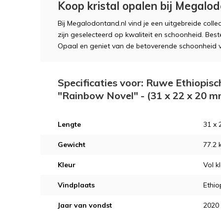
Koop kristal opalen bij Megalo
Bij Megalodontand.nl vind je een uitgebreide collec
zijn geselecteerd op kwaliteit en schoonheid. Bes
Opaal en geniet van de betoverende schoonheid v
Specificaties voor: Ruwe Ethiopisc
"Rainbow Novel" - (31 x 22 x 20 m
Lengte
31 x 
Gewicht
77.2 
Kleur
Vol k
Vindplaats
Ethio
Jaar van vondst
2020