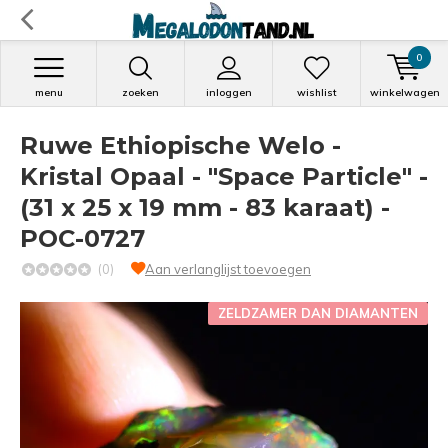
0
menu
zoeken
inloggen
wishlist
winkelwagen
Ruwe Ethiopische Welo -
Kristal Opaal - "Space Particle" -
(31 x 25 x 19 mm - 83 karaat) -
POC-0727
(0)
Aan verlanglijst toevoegen
ZELDZAMER DAN DIAMANTEN