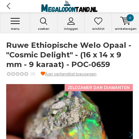
0
menu
zoeken
inloggen
wishlist
winkelwagen
Ruwe Ethiopische Welo Opaal -
"Cosmic Delight" - (16 x 14 x 9
mm - 9 karaat) - POC-0659
(0)
Aan verlanglijst toevoegen
ZELDZAMER DAN DIAMANTEN