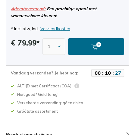
Adembenemend:
Een prachtige opaal met
wonderschone kleuren!
* Incl. btw, Incl.
Verzendkosten
€ 79,99*
0
0
:
1
0
:
2
7
Vandaag verzonden? Je hebt nog:
ALTIJD met Certificaat (COA)
Niet goed? Geld terug!
Verzekerde verzending: géén risico
Gróótste assortiment
Productomschrijving