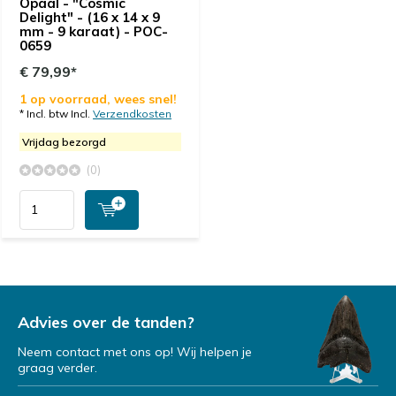
Opaal - "Cosmic
Delight" - (16 x 14 x 9
mm - 9 karaat) - POC-
0659
€ 79,99*
1 op voorraad, wees snel!
* Incl. btw Incl.
Verzendkosten
Vrijdag bezorgd
(0)
Advies over de tanden?
Neem contact met ons op! Wij helpen je
graag verder.