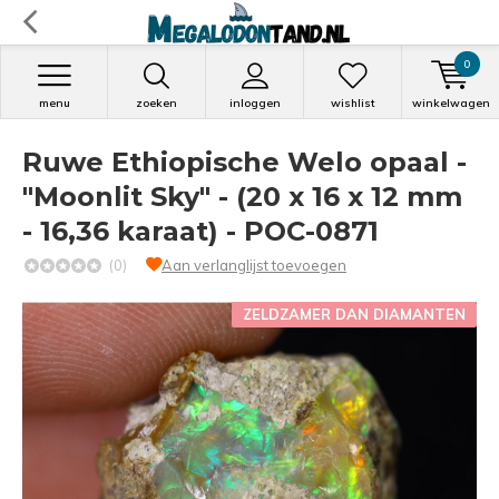
0
menu
zoeken
inloggen
wishlist
winkelwagen
Ruwe Ethiopische Welo opaal -
"Moonlit Sky" - (20 x 16 x 12 mm
- 16,36 karaat) - POC-0871
(0)
Aan verlanglijst toevoegen
ZELDZAMER DAN DIAMANTEN