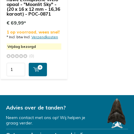
opaal - "Moonlit Sky" -
(20 x 16 x 12 mm - 16,36
karaat) - POC-0871
€ 69,99*
1 op voorraad, wees snel!
* Incl. btw Incl.
Verzendkosten
Vrijdag bezorgd
(0)
Advies over de tanden?
Neem contact met ons op! Wij helpen je
graag verder.