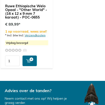
Ruwe Ethiopische Welo
Opaal - "Other World" -
(16 x 12 x 9 mm 7
karaat) - POC-0655
€ 89,99*
1 op voorraad, wees snel!
* Incl. btw Incl.
Verzendkosten
Vrijdag bezorgd
(0)
Advies over de tanden?
Neem contact met ons op! Wij helpen je
graag verder.