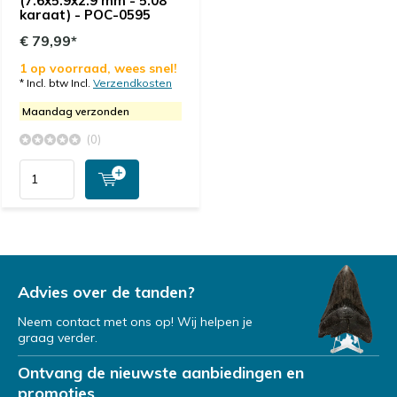
(7.6x5.9x2.9 mm - 5.08
karaat) - POC-0595
€ 79,99*
1 op voorraad, wees snel!
* Incl. btw Incl.
Verzendkosten
Maandag verzonden
(0)
Advies over de tanden?
Neem contact met ons op! Wij helpen je
graag verder.
Ontvang de nieuwste aanbiedingen en
promoties