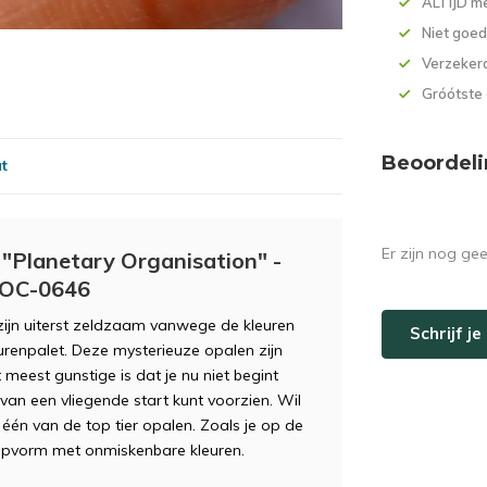
ALTIJD me
Niet goed
Verzekerd
Gróótste
Beoordeli
at
Er zijn nog ge
 "Planetary Organisation" -
 POC-0646
 zijn uiterst zeldzaam vanwege de kleuren
Schrijf j
renpalet. Deze mysterieuze opalen zijn
 meest gunstige is dat je nu niet begint
an een vliegende start kunt voorzien. Wil
l één van de top tier opalen. Zoals je op de
lijpvorm met onmiskenbare kleuren.