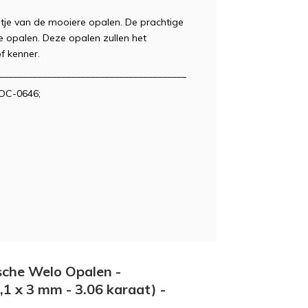
etje van de mooiere opalen. De prachtige
 opalen. Deze opalen zullen het
of kenner.
_______________________________________
POC-0646;
ische Welo Opalen -
,1 x 3 mm - 3.06 karaat) -