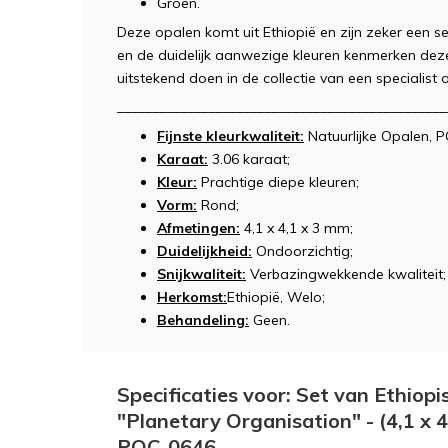
Groen.
Deze opalen komt uit Ethiopië en zijn zeker een s
en de duidelijk aanwezige kleuren kenmerken deze
uitstekend doen in de collectie van een specialist 
_______________________________________________
Fijnste kleurkwaliteit:
Natuurlijke Opalen, 
Karaat:
3.06 karaat;
Kleur:
Prachtige diepe kleuren;
Vorm:
Rond;
Afmetingen:
4,1 x 4,1 x 3 mm;
Duidelijkheid:
Ondoorzichtig;
Snijkwaliteit:
Verbazingwekkende kwaliteit;
Herkomst:
Ethiopië, Welo;
Behandeling:
Geen.
Specificaties voor: Set van Ethiop
"Planetary Organisation" - (4,1 x 4
POC-0646