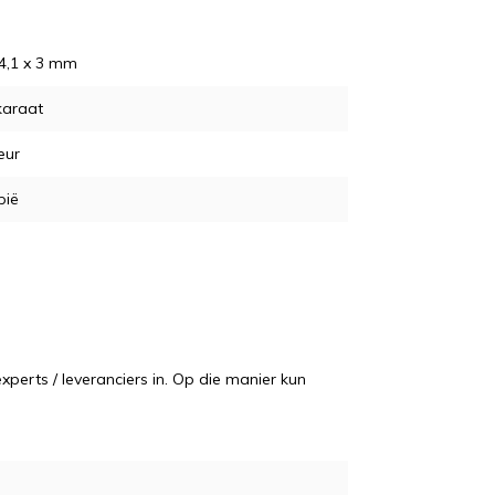
 4,1 x 3 mm
karaat
eur
pië
perts / leveranciers in. Op die manier kun