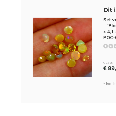
Dit 
Set v
- "Pl
x 4,1
POC-
€ 94,95
€ 89
* Incl. b