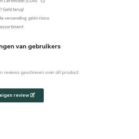
t Certificaat (COA)
? Geld terug!
e verzending: géén risico
 assortiment
ngen van gebruikers
en reviews geschreven over dit product.
e eigen review