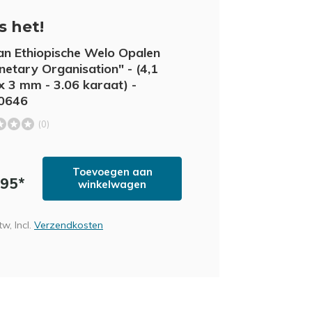
is het!
an Ethiopische Welo Opalen
anetary Organisation" - (4,1
 x 3 mm - 3.06 karaat) -
0646
(0)
Toevoegen aan
,95*
winkelwagen
tw, Incl.
Verzendkosten