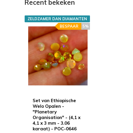
Recent bekeken
ZELDZAMER DAN DIAMANTEN
BESPAAR
5%
Set van Ethiopische
Welo Opalen -
"Planetary
Organisation" - (4,1 x
4,1 x 3 mm - 3.06
karaat) - POC-0646