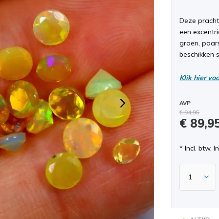
Deze pracht
een excentri
groen, paars
beschikken 
Klik hier vo
AVP
€ 94,95
€ 89,9
* Incl. btw, I