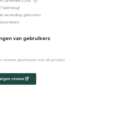
t Certificaat (COA)
? Geld terug!
e verzending: géén risico
 assortiment
ngen van gebruikers
en reviews geschreven over dit product.
e eigen review