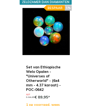
ZELDZAMER DAN DIAMANTEN
BESPAAR
5%
Set van Ethiopische
Welo Opalen -
"Universes of
Otherworld" - (6x4
mm - 4.37 karaat) -
POC-0642
AVP
€ 89,95*
€ 94,95
1 op voorraad, wees