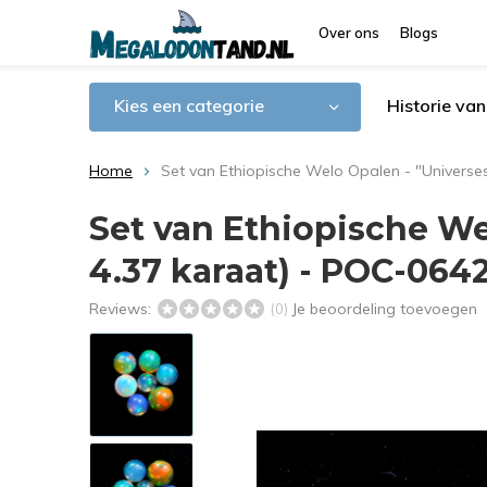
Over ons
Blogs
Kies een categorie
Historie va
Home
Set van Ethiopische Welo Opalen - "Universe
Set van Ethiopische We
4.37 karaat) - POC-064
Reviews:
Je beoordeling toevoegen
(0)