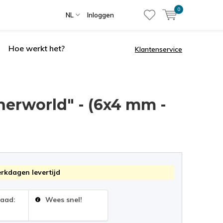
0
NL
Inloggen
Hoe werkt het?
Klantenservice
herworld" - (6x4 mm -
erkdagen levertijd
raad:
Wees snel!