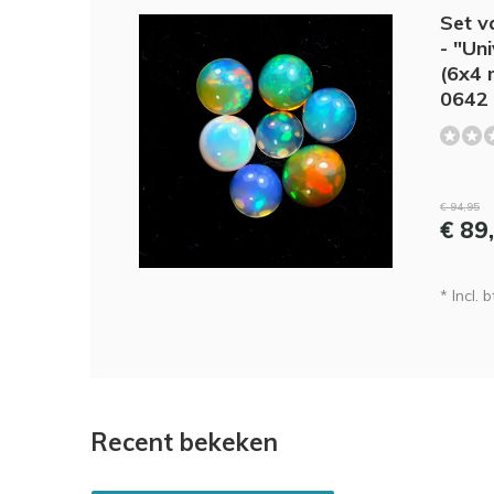
Set v
- "Un
(6x4 
0642
€ 94,95
€ 89
* Incl. b
Recent bekeken