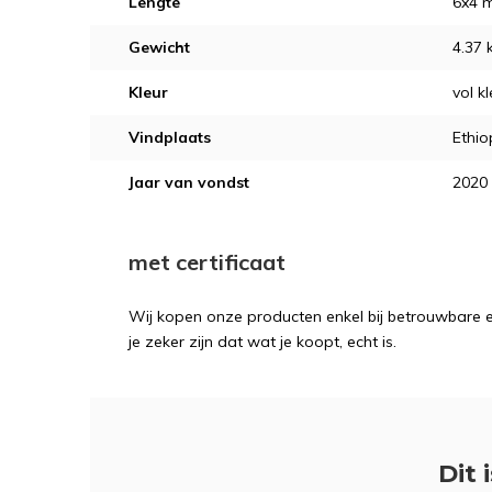
Lengte
6x4 
Gewicht
4.37 
Kleur
vol kl
Vindplaats
Ethio
Jaar van vondst
2020
met certificaat
Wij kopen onze producten enkel bij betrouwbare ex
je zeker zijn dat wat je koopt, echt is.
Dit 