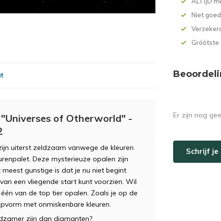
ALTIJD me
Niet goed
Verzekerd
Gróótste
Beoordeli
at
Er zijn nog ge
 "Universes of Otherworld" -
2
 zijn uiterst zeldzaam vanwege de kleuren
Schrijf j
renpalet. Deze mysterieuze opalen zijn
 meest gunstige is dat je nu niet begint
an een vliegende start kunt voorzien. Wil
l één van de top tier opalen. Zoals je op de
lijpvorm met onmiskenbare kleuren.
zeldzamer zijn dan diamanten?