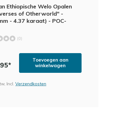
an Ethiopische Welo Opalen
iverses of Otherworld" -
mm - 4.37 karaat) - POC-
(0)
Toevoegen aan
,95*
winkelwagen
tw, Incl.
Verzendkosten