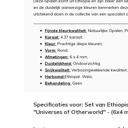
Deze opalen komt uit Ethiopië en zijn zeker een s
en de duidelijk aanwezige kleuren kenmerken deze
uitstekend doen in de collectie van een specialist 
_______________________________________________
Fijnste kleurkwaliteit:
Natuurlijke Opalen, 
Karaat:
4.37 karaat;
Kleur:
Prachtige diepe kleuren;
Vorm:
Rond;
Afmetingen:
6 x 4 mm;
Duidelijkheid:
Ondoorzichtig;
Snijkwaliteit:
Verbazingwekkende kwaliteit;
Herkomst:
Ethiopië, Welo;
Behandeling:
Geen.
Specificaties voor: Set van Ethiop
"Universes of Otherworld" - (6x4 