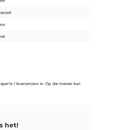
mm
karaat
eur
pië
perts / leveranciers in. Op die manier kun
is het!