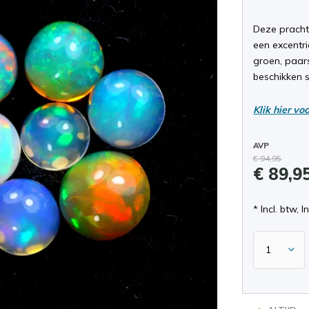
Deze pracht
een excentri
groen, paars
beschikken 
Klik hier vo
AVP
€ 94,95
€ 89,9
* Incl. btw, I