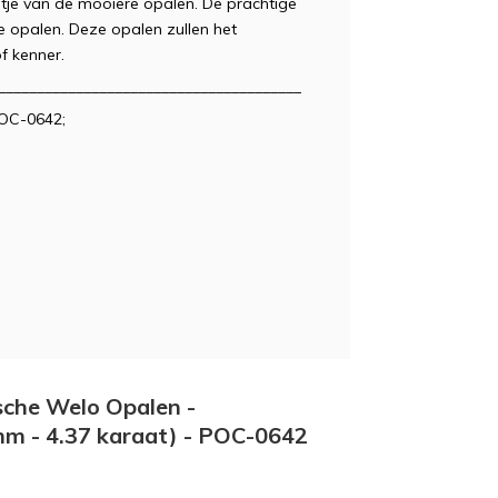
etje van de mooiere opalen. De prachtige
 opalen. Deze opalen zullen het
of kenner.
_______________________________________
POC-0642;
ische Welo Opalen -
mm - 4.37 karaat) - POC-0642