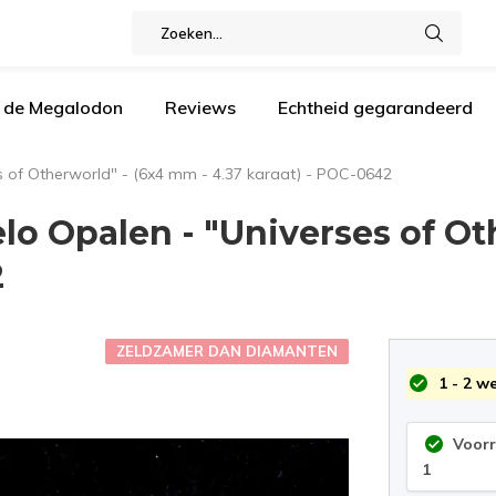
n de Megalodon
Reviews
Echtheid gegarandeerd
s of Otherworld" - (6x4 mm - 4.37 karaat) - POC-0642
lo Opalen - "Universes of Ot
2
ZELDZAMER DAN DIAMANTEN
1 - 2 w
Voor
1