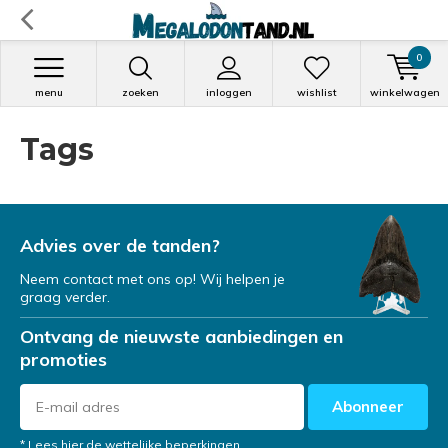
0
menu
zoeken
inloggen
wishlist
winkelwagen
Tags
Advies over de tanden?
Neem contact met ons op! Wij helpen je
graag verder.
Ontvang de nieuwste aanbiedingen en
promoties
Abonneer
* Lees hier de wettelijke beperkingen