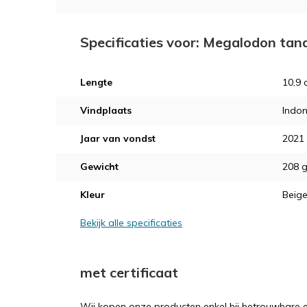
Specificaties voor: Megalodon tan
Lengte
10,9 
Vindplaats
Indon
Jaar van vondst
2021
Gewicht
208 
Kleur
Beig
Bekijk alle specificaties
met certificaat
Wij kopen onze producten enkel bij betrouwbare ex