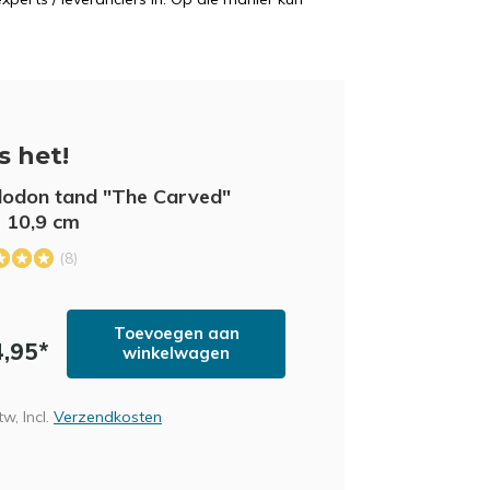
FD
is het!
IS
odon tand "The Carved"
- 10,9 cm
(8)
Toevoegen aan
4,95*
winkelwagen
AV
tw, Incl.
Verzendkosten