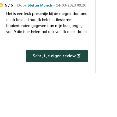
5 / 5
Door
Stefan Mönch
- 14-03-2023 09:20
Het is een leuk presentje bij de megalodontand
die ik besteld had. Ik heb het flesje met
haaientanden gegeven aan mijn buurjongetje
van 9 die is er helemaal gek van. Ik denk dat hij
ook een toekomstige megalodontand koper
gaat worden.
Schrijf je eigen review
5 / 5
Door
Marktechnical
- 31-08-2022 15:15
Super blij met mijn bestelling, gaan zeker
alweer bestellen
5 / 5
Door
F de vries
- 10-08-2022 12:42
Besteld en de volgende dag al binnen , heel
goed verpakt en een prachtige tand ben er blij
mee kan deze site aanbevelen veel succes