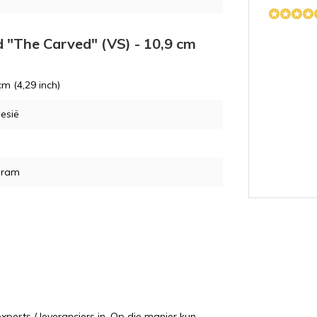
d "The Carved" (VS) - 10,9 cm
cm (4,29 inch)
SM
esië
gram
ML
e
perts / leveranciers in. Op die manier kun