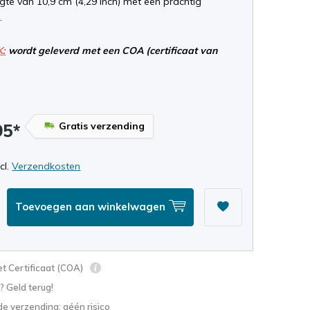
gte van 10,9 cm (4,29 inch) met een prachtig
.
K:
wordt geleverd met een COA (certificaat van
Gratis verzending
95*
ncl.
Verzendkosten
Toevoegen aan winkelwagen
t Certificaat (COA)
? Geld terug!
e verzending: géén risico