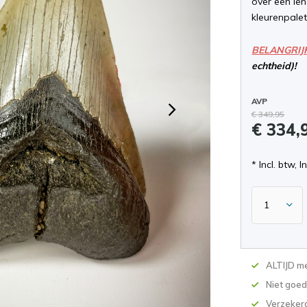
over een len
kleurenpalet
BELANGRIJ
echtheid)!
AVP
€ 349,95
€ 334,
* Incl. btw, I
ALTIJD me
Niet goed
Verzekerd