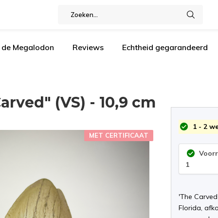
n de Megalodon
Reviews
Echtheid gegarandeerd
rved" (VS) - 10,9 cm
1 - 2 w
MET CERTIFICAAT
Voor
1
'The Carved
Florida, af