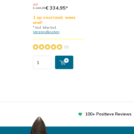
AVP
€ 334,95*
€ 349,95
1 op voorraad, wees
snel!
* Incl. btw Incl.
Verzendkosten
(8)
100+ Positieve Reviews