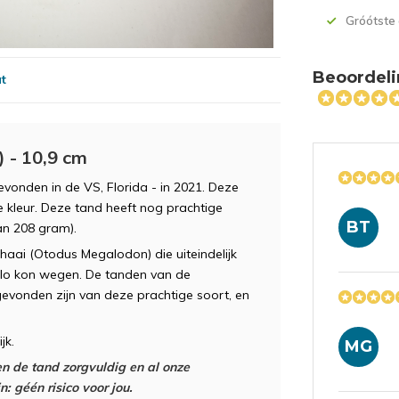
Gróótste
Beoordeli
at
 - 10,9 cm
vonden in de VS, Florida - in 2021. Deze
 kleur. Deze tand heeft nog prachtige
BT
an 208 gram).
haai (Otodus Megalodon) die uiteindelijk
kilo kon wegen. De tanden van de
evonden zijn van deze prachtige soort, en
jk.
MG
n de tand zorgvuldig en al onze
: géén risico voor jou.