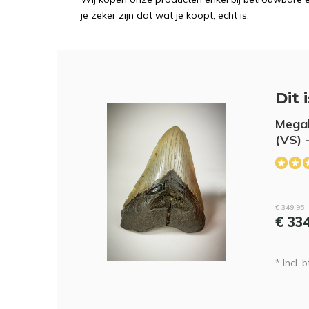
je zeker zijn dat wat je koopt, echt is.
Dit 
Megal
(VS) 
€ 349,95
€ 33
* Incl. b