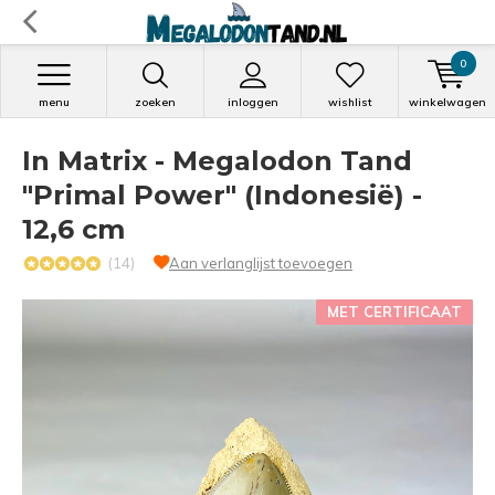
0
menu
zoeken
inloggen
wishlist
winkelwagen
In Matrix - Megalodon Tand
"Primal Power" (Indonesië) -
12,6 cm
(14)
Aan verlanglijst toevoegen
MET CERTIFICAAT