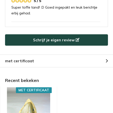
5 / 5
Super toffe tand! :D Goed ingepakt en leuk berichtje
erbij gehad.
Door
Francesca Marras
- 14-02-2024 13:20
5 / 5
Schrijf je eigen review
Dente di megalodonte bellissimo, perfetto come da
immagine vista on line. Azienda molto seria,
spedizione rapida e imballo perfetto. Grazie!!!!!
met certificaat
Door
Harry
- 14-02-2024 13:19
5 / 5
Recent bekeken
Prachtige tand
MET CERTIFICAAT
Door
Luigi
- 14-02-2024 13:19
5 / 5