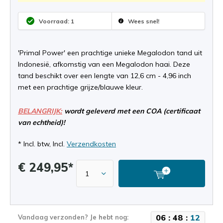
Voorraad: 1
Wees snel!
'Primal Power' een prachtige unieke Megalodon tand uit
Indonesië, afkomstig van een Megalodon haai. Deze
tand beschikt over een lengte van 12,6 cm - 4,96 inch
met een prachtige grijze/blauwe kleur.
BELANGRIJK:
wordt geleverd met een COA (certificaat
van echtheid)!
* Incl. btw, Incl.
Verzendkosten
€ 249,95*
0
6
:
4
8
:
1
2
Vandaag verzonden? Je hebt nog: