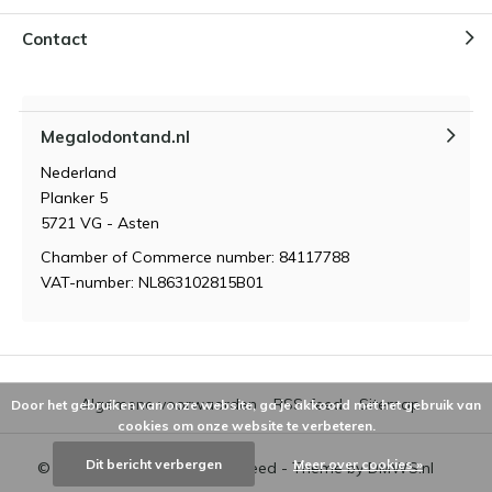
Contact
Megalodontand.nl
Nederland
Planker 5
5721 VG - Asten
Chamber of Commerce number: 84117788
VAT-number: NL863102815B01
Algemene voorwaarden
RSS-feed
Sitemap
Door het gebruiken van onze website, ga je akkoord met het gebruik van
cookies om onze website te verbeteren.
Dit bericht verbergen
Meer over cookies »
© 2026 - Powered by
Lightspeed
- Theme by
DMWS.nl