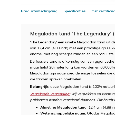
Productomschrijving
Specificaties
met certifica
Megalodon tand 'The Legendary' (
'The Legendary' een unieke Megalodon tand uit de
van 12,4 cm (4,88 inch) met een prachtige grijze k
enamel met nog scherpe randen en een robuuste 
De fossiele tand is afkomstig van een gigantisc
maar liefst 20 meter lang kon worden en 60.000 
Megalodon zijn nagenoeg de enige fossielen die g
die tanden spreken boekdelen.
Belangrijk:
deze Megalodon tand is 100% natuurlij
Verzekerde verzending:
wij verpakken en versture
pakketten worden verzekerd door ons. Dit houdt in
Afmeting Megalodon tand:
12,4 cm (4,88 in
Wetenschappelijke naam:
Otodus Megalod