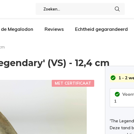
n de Megalodon
Reviews
Echtheid gegarandeerd
 cm
gendary' (VS) - 12,4 cm
1 - 2 w
MET CERTIFICAAT
Voor
1
'The Legend
Deze tand be