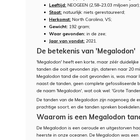
Leeftijd:
NEOGEEN (2,58–23,03 miljoen jaar);
Staat:
natuurlijk: niets gerestaureerd;
Herkomst:
North Carolina, VS;
Gewicht:
192 gram;
Waar gevonden:
in de zee;
Jaar van vondst:
2021.
De betekenis van 'Megalodon'
'Megalodon' heeft een korte, maar zéér duidelijke
tanden die ooit gevonden zijn, dateren naar 20 mi
Megalodon tand die ooit gevonden is, was maar li
naast de tanden, geen complete gefossiliseerde b
de naam 'Megalodon', wat ook wel: 'Grote Tanden
De tanden van de Megalodon zijn nagenoeg de eni
prachtige soort, en die tanden spreken boekdelen
Waarom is een Megalodon tand
De Megalodon is een oeroude en uitgestorven haa
heerste in onze oceanen. De Megalodon was een 