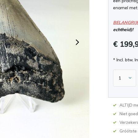
een prachtig
enamel met 
BELANGRIJ
echtheid)!
€ 199,
* Incl. btw, I
ALTIJD me
Niet goed
Verzekerd
Gróótste