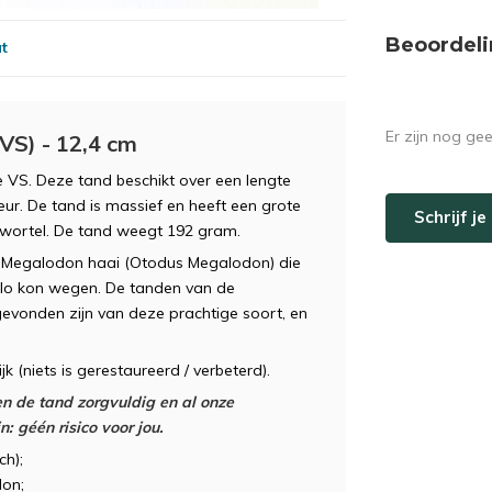
Beoordeli
at
Er zijn nog ge
VS) - 12,4 cm
 VS. Deze tand beschikt over een lengte
leur. De tand is massief en heeft een grote
Schrijf j
wortel. De tand weegt 192 gram.
he Megalodon haai (Otodus Megalodon) die
kilo kon wegen. De tanden van de
evonden zijn van deze prachtige soort, en
k (niets is gerestaureerd / verbeterd).
n de tand zorgvuldig en al onze
: géén risico voor jou.
ch);
on;