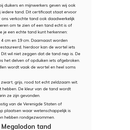
ij duikers en mijnwerkers geven wij ook
bij iedere tand. Dit certificaat staat ervoor
 ons verkochte tand ook daadwerkelijk
ieren om te zien of een tand echt is of
 je een echte tand kunt herkennen:
 4 cm en 19 cm. Daarnaast worden
staureerd, hierdoor kan de wortel iets
 Dit wil niet zeggen dat de tand nep is. De
ns het delven of opduiken iets afgebroken.
tellen wordt vaak de wortel en heel soms
wart, grijs, rood tot echt zeldzaam wit.
t hebben. De kleur van de tand wordt
rin ze zijn gevonden.
mstig van de Verenigde Staten of
p plaatsen waar wetenschappelijk is
odon hebben rondgezwommen.
en Megalodon tand