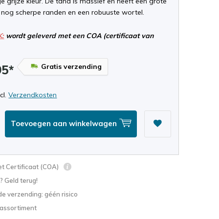
e grijze kleur. De tand is massief en heeft een grote
nog scherpe randen en een robuuste wortel.
K:
wordt geleverd met een COA (certificaat van
Gratis verzending
95*
ncl.
Verzendkosten
Toevoegen aan winkelwagen
t Certificaat (COA)
? Geld terug!
e verzending: géén risico
 assortiment