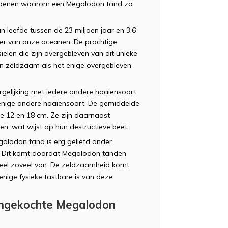
 redenen waarom een Megalodon tand zo
n leefde tussen de 23 miljoen jaar en 3,6
ser van onze oceanen. De prachtige
elen die zijn overgebleven van dit unieke
en zeldzaam als het enige overgebleven
rgelijking met iedere andere haaiensoort
n enige andere haaiensoort. De gemiddelde
e 12 en 18 cm. Ze zijn daarnaast
n, wat wijst op hun destructieve beet.
alodon tand is erg geliefd onder
. Dit komt doordat Megalodon tanden
eel zoveel van. De zeldzaamheid komt
enige fysieke tastbare is van deze
angekochte Megalodon