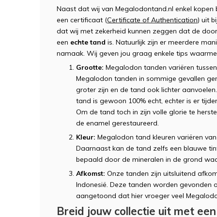
Naast dat wij van Megalodontand.nl enkel kopen b
een certificaat (
Certificate of Authentication
) uit 
dat wij met zekerheid kunnen zeggen dat de door
een
echte tand
is. Natuurlijk zijn er meerdere man
namaak. Wij geven jou graag enkele tips waarmee
Grootte:
Megalodon tanden variëren tussen
Megalodon tanden in sommige gevallen gere
groter zijn en de tand ook lichter aanvoelen.
tand is gewoon 100% echt, echter is er tijde
Om de tand toch in zijn volle glorie te hers
de enamel gerestaureerd.
Kleur:
Megalodon tand kleuren variëren van z
Daarnaast kan de tand zelfs een blauwe tin
bepaald door de mineralen in de grond waa
Afkomst:
Onze tanden zijn uitsluitend afko
Indonesië. Deze tanden worden gevonden o
aangetoond dat hier vroeger veel Megal
Breid jouw collectie uit met e