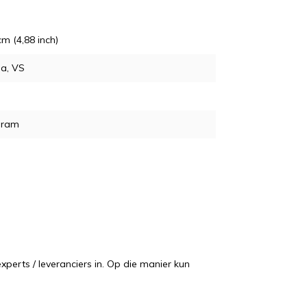
cm (4,88 inch)
da, VS
gram
perts / leveranciers in. Op die manier kun