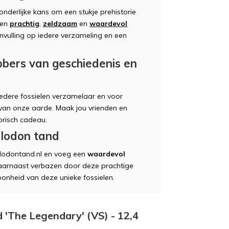
nderlijke kans om een stukje prehistorie
een
prachtig
,
zeldzaam
en
waardevol
nvulling op iedere verzameling en een
bbers van geschiedenis en
edere fossielen verzamelaar en voor
 van onze aarde. Maak jou vrienden en
orisch cadeau.
lodon tand
lodontand.nl en voeg een
waardevol
e daarnaast verbazen door deze prachtige
hoonheid van deze unieke fossielen.
 'The Legendary' (VS) - 12,4