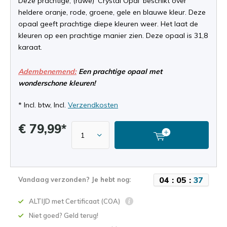
Deze prachtige, (ruwe) 'Crystal Opal' beschikt over
heldere oranje, rode, groene, gele en blauwe kleur. Deze
opaal geeft prachtige diepe kleuren weer. Het laat de
kleuren op een prachtige manier zien. Deze opaal is 31,8
karaat.
Adembenemend:
Een prachtige opaal met
wonderschone kleuren!
* Incl. btw, Incl.
Verzendkosten
€ 79,99*
0
4
:
0
5
:
3
6
Vandaag verzonden? Je hebt nog:
ALTIJD met Certificaat (COA)
Niet goed? Geld terug!