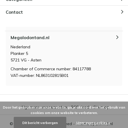
Contact
Megalodontand.nl
Nederland
Planker 5
5721 VG - Asten
Chamber of Commerce number: 84117788
VAT-number: NL863102815B01
Algemene voorwaarden
RSS-feed
Sitemap
Door het gebruiken van onze website, ga je akkoord met het gebruik van
cookies om onze website te verbeteren.
Dit bericht verbergen
Meer over cookies »
© 2026 - Powered by
Lightspeed
- Theme by
DMWS.nl