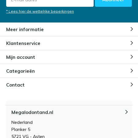
vandaan?
Door
Niels Cox
* Lees hier de wettelijke beperkingen
Meer informatie
Hoe wordt de leeftijd van een
uitgestorven Megalodon beslist?
Door
Niels Cox
Klantenservice
Mijn account
Categorieën
Contact
Megalodontand.nl
Nederland
Planker 5
5721 VG - Asten