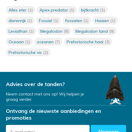
terugkomen?
Door
Niels Cox
Alles eter
(1)
Apex predator
(1)
bijtkracht
(1)
dierenrijk
(1)
Fossiel
(1)
fossielen
(1)
Haaien
(1)
Leviathan
(1)
Megalodon
(8)
Megalodon tand
(8)
Waar leefde de Megalodon?
Door
Niels Cox
Oceaan
(1)
oceanen
(7)
Prehistorische haai
(3)
Prehistorische vis
(2)
Hoe weten we van het bestaan
van de Megalodon af?
Door
Niels
Advies over de tanden?
Neem contact met ons op! Wij helpen je
Welke kleur had de Megalodon?
graag verder.
Door
Niels Cox
Ontvang de nieuwste aanbiedingen en
promoties
Waar komt de term Megalodon
Abonneer