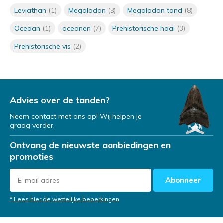
Leviathan
(1)
Megalodon
(8)
Megalodon tand
(8)
Waar leefde de Megalodon?
Door
Niels Cox
Oceaan
(1)
oceanen
(7)
Prehistorische haai
(3)
Prehistorische vis
(2)
Hoe weten we van het bestaan
van de Megalodon af?
Door
Niels
Advies over de tanden?
Neem contact met ons op! Wij helpen je
Welke kleur had de Megalodon?
graag verder.
Door
Niels Cox
Ontvang de nieuwste aanbiedingen en
promoties
Waar komt de term Megalodon
Abonneer
vandaan?
Door
Niels Cox
* Lees hier de wettelijke beperkingen