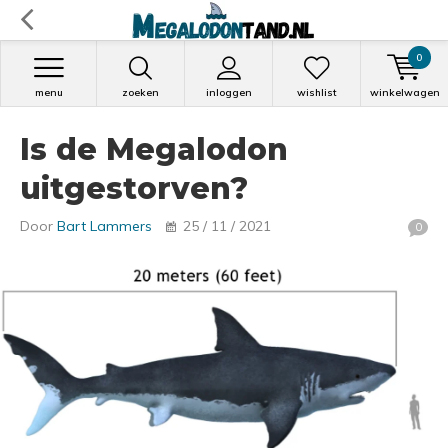
0
menu
zoeken
inloggen
wishlist
winkelwagen
Is de Megalodon
uitgestorven?
Door
Bart Lammers
25 / 11 / 2021
0