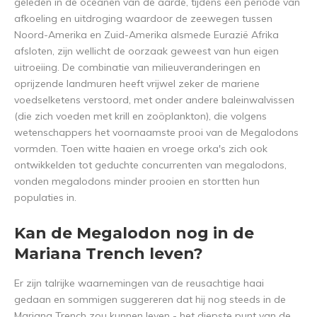
geleden in de oceanen van de aarde, tijdens een periode van
afkoeling en uitdroging waardoor de zeewegen tussen
Noord-Amerika en Zuid-Amerika alsmede Eurazië Afrika
afsloten, zijn wellicht de oorzaak geweest van hun eigen
uitroeiing. De combinatie van milieuveranderingen en
oprijzende landmuren heeft vrijwel zeker de mariene
voedselketens verstoord, met onder andere baleinwalvissen
(die zich voeden met krill en zoöplankton), die volgens
wetenschappers het voornaamste prooi van de Megalodons
vormden. Toen witte haaien en vroege orka's zich ook
ontwikkelden tot geduchte concurrenten van megalodons,
vonden megalodons minder prooien en stortten hun
populaties in.
Kan de Megalodon nog in de
Mariana Trench leven?
Er zijn talrijke waarnemingen van de reusachtige haai
gedaan en sommigen suggereren dat hij nog steeds in de
Mariana Trench zou kunnen leven - het diepste punt van de