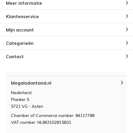
Meer informatie
Hoe wordt de leeftijd van een
uitgestorven Megalodon beslist?
Door
Niels Cox
Klantenservice
Mijn account
Categorieën
Contact
Megalodontand.nl
Nederland
Planker 5
5721 VG - Asten
Chamber of Commerce number: 84117788
VAT-number: NL863102815B01