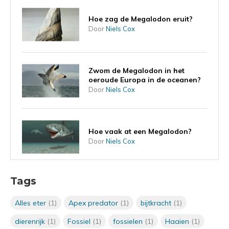
Hoe zag de Megalodon eruit?
Door
Niels Cox
Zwom de Megalodon in het
oeroude Europa in de oceanen?
Door
Niels Cox
Hoe vaak at een Megalodon?
Door
Niels Cox
Tags
Kan de Megalodon ooit
terugkomen?
Door
Niels Cox
Alles eter
(1)
Apex predator
(1)
bijtkracht
(1)
dierenrijk
(1)
Fossiel
(1)
fossielen
(1)
Haaien
(1)