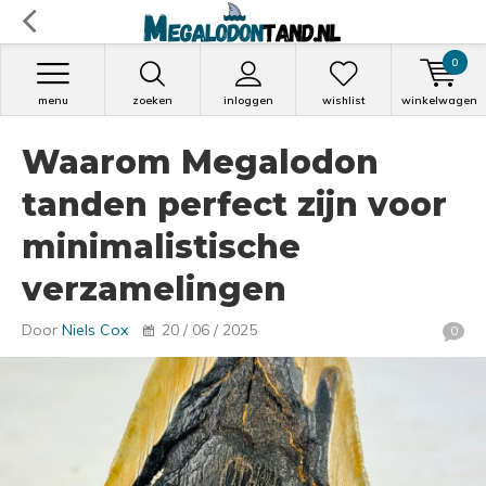
0
menu
zoeken
inloggen
wishlist
winkelwagen
Waarom Megalodon
tanden perfect zijn voor
minimalistische
verzamelingen
Door
Niels Cox
20 / 06 / 2025
0