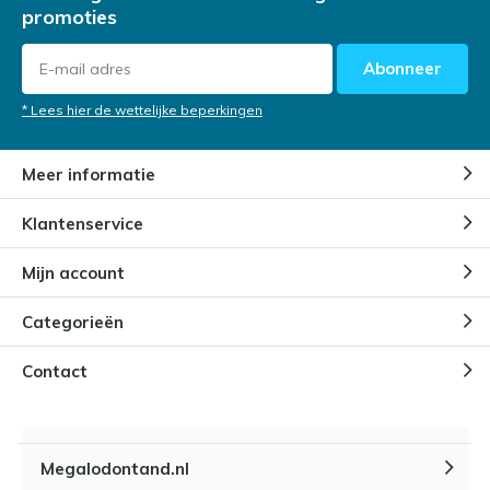
Door
Niels Cox
promoties
Abonneer
Megalodon tanden gevonden
tijdens duikexpedities
* Lees hier de wettelijke beperkingen
Door
Niels Cox
Meer informatie
Waarom kinderen gefascineerd
Klantenservice
zijn door Megalodon tanden
Door
Niels Cox
Mijn account
Categorieën
Hoe bewaar en onderhoudt je
een Megalodon tand?
Door
Niels Cox
Contact
Wat maakt een megalodon tand
zo waardevol?
Megalodontand.nl
Door
Niels Cox