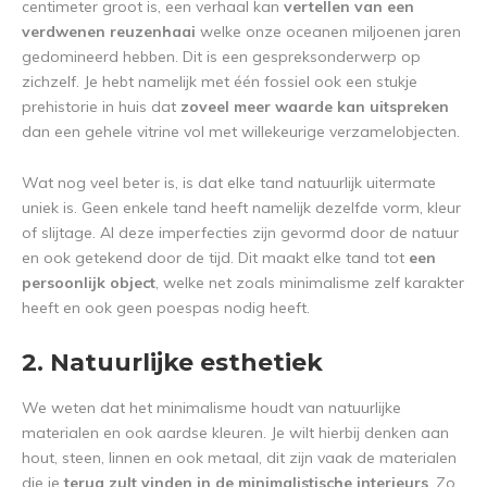
centimeter groot is, een verhaal kan
vertellen van een
verdwenen reuzenhaai
welke onze oceanen miljoenen jaren
gedomineerd hebben. Dit is een gespreksonderwerp op
zichzelf. Je hebt namelijk met één fossiel ook een stukje
prehistorie in huis dat
zoveel meer waarde kan uitspreken
dan een gehele vitrine vol met willekeurige verzamelobjecten.
Wat nog veel beter is, is dat elke tand natuurlijk uitermate
uniek is. Geen enkele tand heeft namelijk dezelfde vorm, kleur
of slijtage. Al deze imperfecties zijn gevormd door de natuur
en ook getekend door de tijd. Dit maakt elke tand tot
een
persoonlijk object
, welke net zoals minimalisme zelf karakter
heeft en ook geen poespas nodig heeft.
2. Natuurlijke esthetiek
We weten dat het minimalisme houdt van natuurlijke
materialen en ook aardse kleuren. Je wilt hierbij denken aan
hout, steen, linnen en ook metaal, dit zijn vaak de materialen
die je
terug zult vinden in de minimalistische interieurs
. Zo