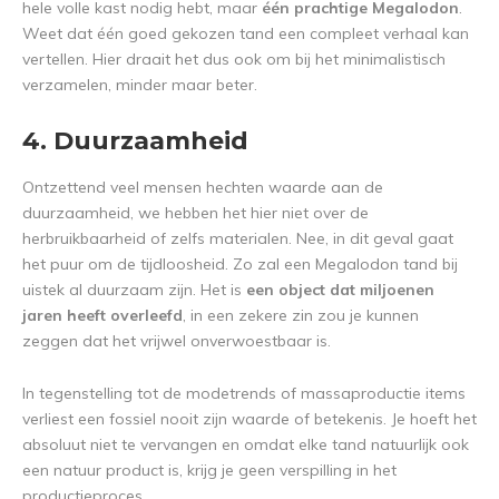
hele volle kast nodig hebt, maar
één prachtige Megalodon
.
Weet dat één goed gekozen tand een compleet verhaal kan
vertellen. Hier draait het dus ook om bij het minimalistisch
verzamelen, minder maar beter.
4. Duurzaamheid
Ontzettend veel mensen hechten waarde aan de
duurzaamheid, we hebben het hier niet over de
herbruikbaarheid of zelfs materialen. Nee, in dit geval gaat
het puur om de tijdloosheid. Zo zal een Megalodon tand bij
uistek al duurzaam zijn. Het is
een object dat miljoenen
jaren heeft overleefd
, in een zekere zin zou je kunnen
zeggen dat het vrijwel onverwoestbaar is.
In tegenstelling tot de modetrends of massaproductie items
verliest een fossiel nooit zijn waarde of betekenis. Je hoeft het
absoluut niet te vervangen en omdat elke tand natuurlijk ook
een natuur product is, krijg je geen verspilling in het
productieproces.