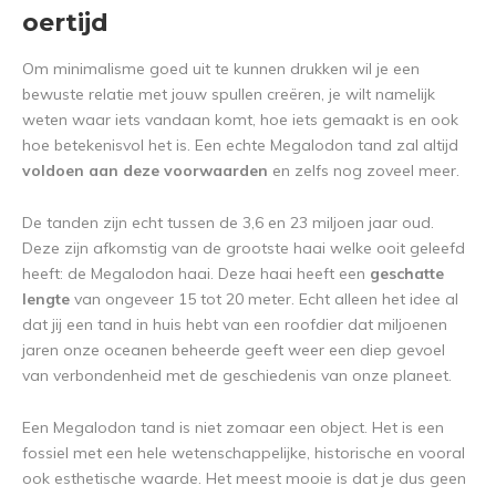
oertijd
Om minimalisme goed uit te kunnen drukken wil je een
bewuste relatie met jouw spullen creëren, je wilt namelijk
weten waar iets vandaan komt, hoe iets gemaakt is en ook
hoe betekenisvol het is. Een echte Megalodon tand zal altijd
voldoen aan deze voorwaarden
en zelfs nog zoveel meer.
De tanden zijn echt tussen de 3,6 en 23 miljoen jaar oud.
Deze zijn afkomstig van de grootste haai welke ooit geleefd
heeft: de Megalodon haai. Deze haai heeft een
geschatte
lengte
van ongeveer 15 tot 20 meter. Echt alleen het idee al
dat jij een tand in huis hebt van een roofdier dat miljoenen
jaren onze oceanen beheerde geeft weer een diep gevoel
van verbondenheid met de geschiedenis van onze planeet.
Een Megalodon tand is niet zomaar een object. Het is een
fossiel met een hele wetenschappelijke, historische en vooral
ook esthetische waarde. Het meest mooie is dat je dus geen