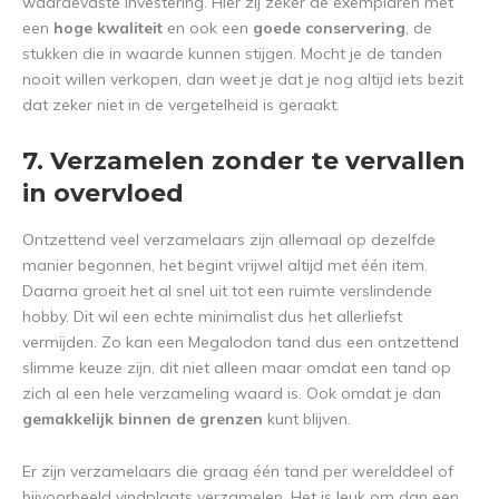
waardevaste investering. Hier zij zeker de exemplaren met
een
hoge kwaliteit
en ook een
goede conservering
, de
stukken die in waarde kunnen stijgen. Mocht je de tanden
nooit willen verkopen, dan weet je dat je nog altijd iets bezit
dat zeker niet in de vergetelheid is geraakt.
7. Verzamelen zonder te vervallen
in overvloed
Ontzettend veel verzamelaars zijn allemaal op dezelfde
manier begonnen, het begint vrijwel altijd met één item.
Daarna groeit het al snel uit tot een ruimte verslindende
hobby. Dit wil een echte minimalist dus het allerliefst
vermijden. Zo kan een Megalodon tand dus een ontzettend
slimme keuze zijn, dit niet alleen maar omdat een tand op
zich al een hele verzameling waard is. Ook omdat je dan
gemakkelijk binnen de grenzen
kunt blijven.
Er zijn verzamelaars die graag één tand per werelddeel of
bijvoorbeeld vindplaats verzamelen. Het is leuk om dan een