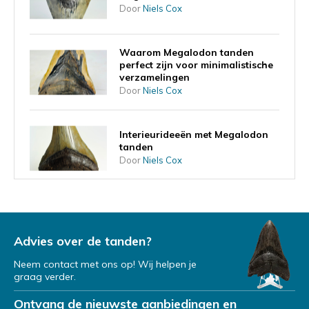
Door
Niels Cox
Waarom Megalodon tanden
perfect zijn voor minimalistische
verzamelingen
Door
Niels Cox
Interieurideeën met Megalodon
tanden
Door
Niels Cox
Wat vertelt de vorm van de tand
over de leefstijl van de
Megalodon?
Advies over de tanden?
Door
Niels Cox
Neem contact met ons op! Wij helpen je
graag verder.
Een Megalodon tand als
investering
Ontvang de nieuwste aanbiedingen en