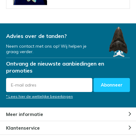
Mag een opaal met water in
aanraking komen?
Door
Niels
Advies over de tanden?
Neem contact met ons op! Wij helpen je
graag verder.
Hoe worden opalen gevormd?
Ontvang de nieuwste aanbiedingen en
Door
Niels
promoties
Abonneer
Hoe komt de opaal aan zijn
naam?
* Lees hier de wettelijke beperkingen
Door
Niels
Meer informatie
Verschillende soorten opalen
Klantenservice
Door
Niels