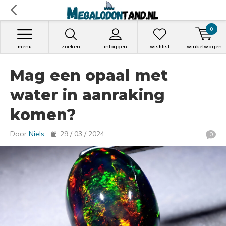
0
menu
zoeken
inloggen
wishlist
winkelwagen
Mag een opaal met
water in aanraking
komen?
Door
Niels
29 / 03 / 2024
0