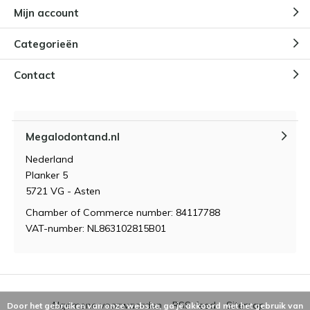
Mijn account
Categorieën
De geschiedenis van de
Ethiopische opaal
Door
Niels Cox
Contact
Megalodontand.nl
Nederland
Planker 5
5721 VG - Asten
Chamber of Commerce number: 84117788
VAT-number: NL863102815B01
Algemene voorwaarden
RSS-feed
Sitemap
Door het gebruiken van onze website, ga je akkoord met het gebruik van